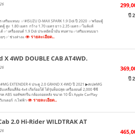
026
299,0
ปี 
เมตร เสริมแหนบ ✅#ISUZU D-MAX SPARK 1.9 Ddi ปี 2020 ✅พร้อมตู้
าดตู้ สูง 1.80 เมตร กว้าง 1.70 เมตร ยาว 2.35 เมตร ✅ไมล์แท้
ิได้ ✅ เครื่องยนต์ 1.9 Ddi ประหยัดน้ำมัน ทนทาน ✅เสริมแหนบมา
รายละเอียด..
ายๆ ✅ ช่วงล่างแ
and X 4WD DOUBLE CAB AT4WD.
026
369,0
ปี 
P ▶#MG EXTENDER 4 ประตู 2.0 GRAND X 4WD ปี 2021 ▶สเปคMG
คลื่อนสี่ล้อ 4x4 เกียร์ออโต้ ได้รุ่นท็อปสุด เครื่องยนต์ 2,000 ซีซี
ค ABS จอทัชสกรีน กล้องถอยหลัง ขนาด 10 นิ้ว Apple CarPlay
รายละเอียด..
วิเกเตอร์ ก.ไฟฟ้า
Cab 2.0 Hi-Rider WILDTRAK AT
026
465,0