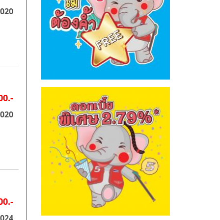
2020
00.-
2020
00.-
2024