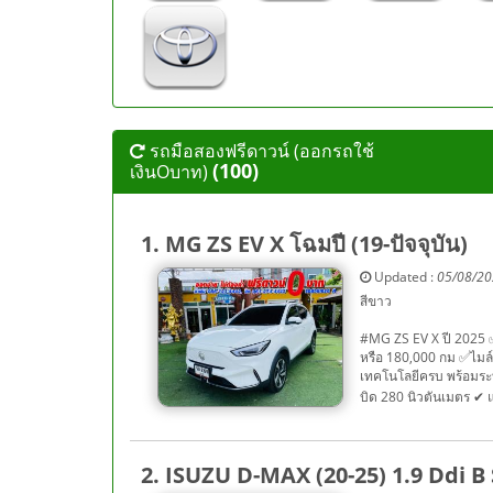
รถมือสองฟรีดาวน์ (ออกรถใช้
(100)
เงินOบาท)
1. MG ZS EV X โฉมปี (19-ปัจจุบัน)
Updated :
05/08/2
สีขาว
#MG ZS EV X ปี 2025 ✅
หรือ 180,000 กม ✅ไมล์
เทคโนโลยีครบ พร้อมระ
บิด 280 นิวตันเมตร ✔ 
2. ISUZU D-MAX (20-25) 1.9 Ddi 