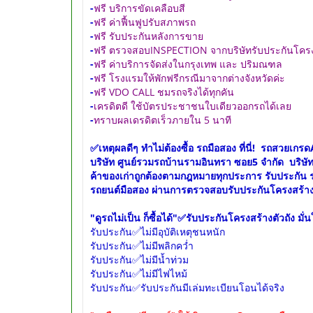
-
ฟรี บริการขัดเคลือบสี
-
ฟรี ค่าฟื้นฟูปรับสภาพรถ
-
ฟรี รับประกันหลังการขาย
-
ฟรี ตรวจสอบINSPECTION จากบริษัทรับประกันโครงส
-
ฟรี ค่าบริการจัดส่งในกรุงเทพ และ ปริมณฑล
-
ฟรี โรงแรมให้พักฟรีกรณีมาจากต่างจังหวัดค่ะ
-
ฟรี VDO CALL ชมรถจริงได้ทุกคัน
-
เครดิตดี ใช้บัตรประชาชนใบเดียวออกรถได้เลย
-
ทราบผลเดรดิตเร็วภายใน 5 นาที
✅เหตุผลดีๆ ทำไม่ต้องซื้อ รถมือสอง ที่นี่! รถสวยเ
บริษัท ศูนย์รวมรถบ้านรามอินทรา ซอย5 จำกัด บริษ
ค้าของเก่าถูกต้องตามกฎหมายทุกประการ รับประกัน 
รถยนต์มือสอง ผ่านการตรวจสอบรับประกันโครงสร้าง
"ดูรถไม่เป็น ก็ซื้อได้"
✅รับประกันโครงสร้างตัวถัง ม
รับประกัน✅ไม่มีอุบัติเหตุชนหนัก
รับประกัน✅ไม่มีพลิกคว่ำ
รับประกัน✅ไม่มีน้ำท่วม
รับประกัน✅ไม่มีไฟไหม้
รับประกัน✅รับประกันมีเล่มทะเบียนโอนได้จริง