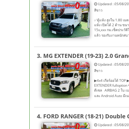
Updated :
05/08/2
สีขาว
✅ตู้แห้ง สูงใน 1.80 
แห้ง เปิดได้ 2 ด้าน ขน
15x,xxx กม.เช็คประวัต
แล้ว รองรับงานหนักสบ
3. MG EXTENDER (19-23) 2.0 Gr
Updated :
05/08/2
สีขาว
▶4x4 เกียร์ออโต้ TO
EXTENDER fulloption ขับเ
ดีเซล AIRBAG 2 ใบ เบร
และ Android Auto มีเน
4. FORD RANGER (18-21) Double 
Updated :
05/08/2