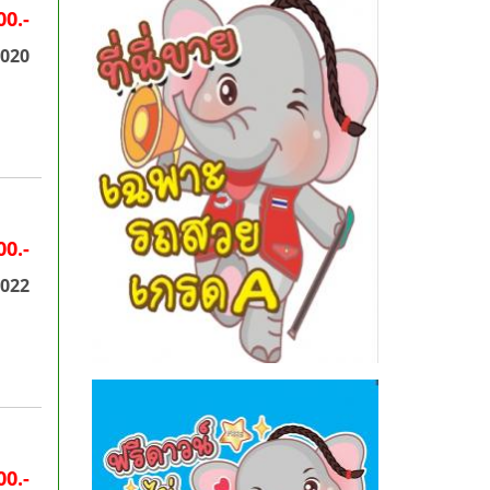
00.-
2020
00.-
2022
00.-