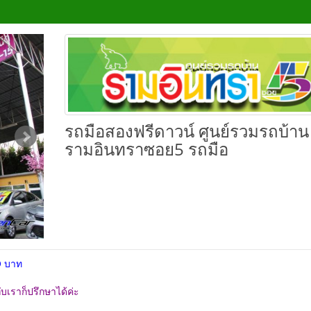
รถมือสองฟรีดาวน์ ศูนย์รวมรถบ้าน
รามอินทราซอย5 รถมือ
O บาท
ับเราก็ปรึกษาได้ค่ะ