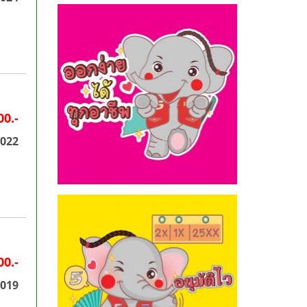
00.-
2022
00.-
2019