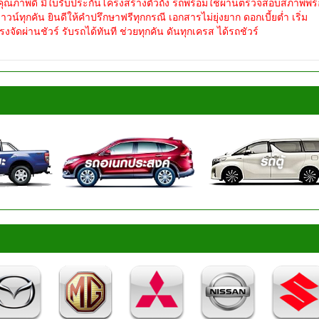
ุณภาพดี มีใบรับประกันโครงสร้างตัวถัง รถพร้อมใช้ผ่านตรวจสอบสภาพพร
์ทุกคัน ยินดีให้คำปรึกษาฟรีทุกกรณี เอกสารไม่ยุ่งยาก ดอกเบี้ยต่ำ เริ่ม
ดผ่านชัวร์ รับรถได้ทันที ช่วยทุกคัน ดันทุกเครส ได้รถชัวร์