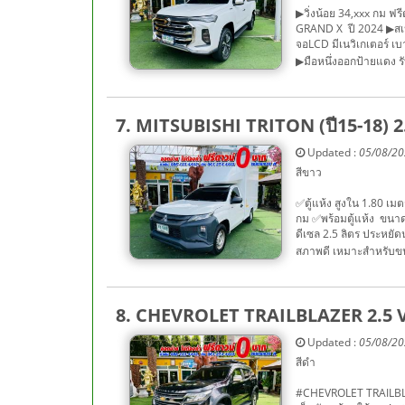
▶วิ่งน้อย 34,xxx กม
GRAND X ปี 2024 ▶สเ
จอLCD มีเนวิเกเตอร์ เบ
▶มือหนึ่งออกป้ายแดง รั
7. MITSUBISHI TRITON (ปี15-18) 
Updated :
05/08/2
สีขาว
✅ตู้แห้ง สูงใน 1.80 เ
กม ✅พร้อมตู้แห้ง ขนาดต
ดีเซล 2.5 ลิตร ประหยัด
สภาพดี เหมาะสำหรับขน
8. CHEVROLET TRAILBLAZER 2.5 VG
Updated :
05/08/2
สีดำ
#CHEVROLET TRAILBLAZE