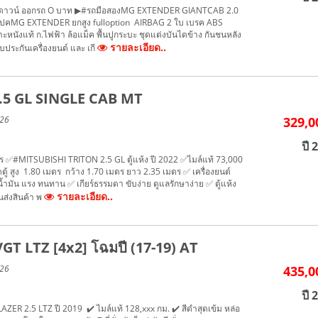
 ฟรีดาวน์ ออกรถ O บาท ▶#รถมือสองMG EXTENDER GIANTCAB 2.0
ปคMG EXTENDER ยกสูง fulloption AIRBAG 2 ใบ เบรค ABS
าะหนังแท้ ก.ไฟฟ้า ล้อแม็ค พื้นปูกระบะ ชุดแต่งบันไดข้าง กันชนหลัง
รายละเอียด..
บประกันเครื่องยนต์ และ เกี
2.5 GL SINGLE CAB MT
026
329,0
ปี 
มตร ✅#MITSUBISHI TRITON 2.5 GL ตู้แห้ง ปี 2022 ✅ไมล์แท้ 73,000
ู้ สูง 1.80 เมตร กว้าง 1.70 เมตร ยาว 2.35 เมตร ✅ เครื่องยนต์
น้ำมัน แรง ทนทาน ✅ เกียร์ธรรมดา ขับง่าย ดูแลรักษาง่าย ✅ ตู้แห้ง
รายละเอียด..
ส่งสินค้า พ
T LTZ [4x2] โฉมปี (17-19) AT
026
435,0
ปี 
R 2.5 LTZ ปี 2019 ✔️ ไมล์แท้ 128,xxx กม. ✔️ สีดำสุดเข้ม หล่อ