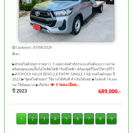
Updated :
05/08/2026
สีเทา
▶#รถสไลด์รถยก ถาดยาว 5 เมตร ต่อตัวถังกระบะสไลด์แบบวางถาด
พร้อมชุดถุงลมปั้มไฮโดลิคไฟฟ้าวินช์ไฟฟ้า พร้อมชุดรีโมทไร้สายรีโว้
▶#TOYOTA HILUX REVO 2.8 ENTRY SINGLE CAB รถสไลด์รถยก ปี
2023 ▶“ชุดสไลด์รถยก” ใช้งานได้ทันที ทำเงินได้เลย! ▶ไมล์แท้ 14,xxx
รายละเอียด..
กม ใช้น้อยมาก ▶เกียร์ธร
ปี 2023
689,000.-
1
2
3
4
5
6
7
8
9