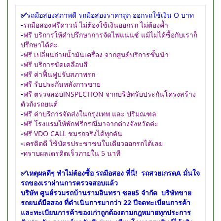
✅
รถมือสองสภาพดี รถมือสองราคาถูก ออกรถใช้เงิน O บาท
-
รถมือสองฟรีดาวน์ ไม่ต้องใช้เงินออกรถ ไม่ต้องค้ำ
-
ฟรี บริการให้คำปรึกษาการจัดไฟแนนซ์ แม้ไม่ได้ซื้อกับเราก็
ปรึกษาได้ค่ะ
-
ฟรี เปลี่ยนถ่ายน้ำมันเครื่อง จากศูนย์บริการชั้นนำ
-
ฟรี บริการขัดเคลือบสี
-
ฟรี ค่าฟื้นฟูปรับสภาพรถ
-
ฟรี รับประกันหลังการขาย
-
ฟรี ตรวจสอบINSPECTION จากบริษัทรับประกันโครงสร้าง
ตัวถังรถยนต์
-
ฟรี ค่าบริการจัดส่งในกรุงเทพ และ ปริมณฑล
-
ฟรี โรงแรมให้พักฟรีกรณีมาจากต่างจังหวัดค่ะ
-
ฟรี VDO CALL ชมรถจริงได้ทุกคัน
-
เครดิตดี ใช้บัตรประชาชนใบเดียวออกรถได้เลย
-
ทราบผลเดรดิตเร็วภายใน 5 นาที
✅เหตุผลดีๆ ทำไม่ต้องซื้อ รถมือสอง ที่นี่! รถสวยเกรดA มั่นใจ
รถของเราผ่านการตรวจสอบแล้ว
บริษัท ศูนย์รวมรถบ้านรามอินทรา ซอย5 จำกัด บริษัทขาย
รถยนต์มือสอง ที่ดำเนินการมากว่า 22 ปีจดทะเบียนการค้า
และทะเบียนการค้าของเก่าถูกต้องตามกฎหมายทุกประการ