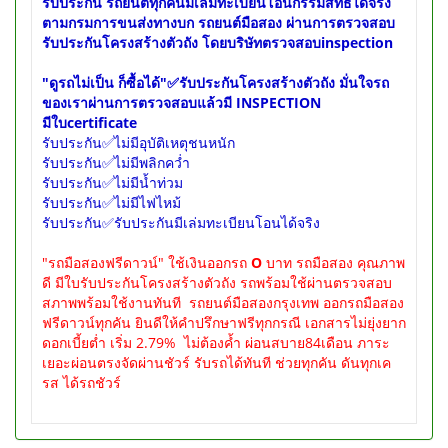
รับประกัน รถยนต์ทุกคันมีเล่มทะเบียนโอนกรรมสิทธ์ได้จริง
ตามกรมการขนส่งทางบก รถยนต์มือสอง ผ่านการตรวจสอบ
รับประกันโครงสร้างตัวถัง โดยบริษัทตรวจสอบinspection
"ดูรถไม่เป็น ก็ซื้อได้"
✅รับประกันโครงสร้างตัวถัง มั่นใจรถ
ของเราผ่านการตรวจสอบแล้วมี INSPECTION
มีใบcertificate
รับประกัน✅ไม่มีอุบัติเหตุชนหนัก
รับประกัน✅ไม่มีพลิกคว่ำ
รับประกัน✅ไม่มีน้ำท่วม
รับประกัน✅ไม่มีไฟไหม้
รับประกัน✅รับประกันมีเล่มทะเบียนโอนได้จริง
"รถมือสองฟรีดาวน์" ใช้เงินออกรถ
O
บาท รถมือสอง คุณภาพ
ดี มีใบรับประกันโครงสร้างตัวถัง รถพร้อมใช้ผ่านตรวจสอบ
สภาพพร้อมใช้งานทันที รถยนต์มือสองกรุงเทพ ออกรถมือสอง
ฟรีดาวน์ทุกคัน ยินดีให้คำปรึกษาฟรีทุกกรณี เอกสารไม่ยุ่งยาก
ดอกเบี้ยต่ำ เริ่ม 2.79% ไม่ต้องค้ำ ผ่อนสบาย84เดือน ภาระ
เยอะผ่อนตรงจัดผ่านชัวร์ รับรถได้ทันที ช่วยทุกคัน ดันทุกเค
รส ได้รถชัวร์