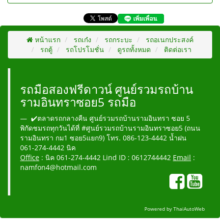
หน้าแรก
รถเก๋ง
รถกระบะ
รถอเนกประสงค์
รถตู้
รถโปรโมชั่น
ดูรถทั้งหมด
ติดต่อเรา
รถมือสองฟรีดาวน์ ศูนย์รวมรถบ้าน
รามอินทราซอย5 รถมือ
✔️ตลาดรถกลางคืน ศูนย์รวมรถบ้านรามอินทรา ซอย 5
พิกัดชมรถทุกวันได้ที่ #ศูนย์รวมรถบ้านรามอินทราซอย5 (ถนน
รามอินทรา กม1 ซอย5แยก9) โทร. 086-123-4442 น้ำฝน
061-274-4442 นิค
Office
: นิค 061-274-4442 Lind ID : 0612744442
Email
:
namfon4@hotmail.com
Powered by
ThaiAutoWeb