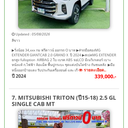
Updated :
05/08/2026
สีขาว
▶วิ่งน้อย 34,xxx กม ฟรีดาวน์ ออกรถ O บาท ▶#รถมือสองMG
EXTENDER GIANTCAB 2.0 GRAND X ปี 2024 ▶สเปคMG EXTENDER
ยกสูง fulloption AIRBAG 2 ใบ เบรค ABS จอLCD มีเนวิเกเตอร์ เบาะ
หนังแท้ ก.ไฟฟ้า ล้อแม็ค พื้นปูกระบะ ชุดแต่งบันไดข้าง กันชนหลัง ▶มือ
รายละเอียด..
หนึ่งออกป้ายแดง รับประกันเครื่องยนต์ และ เกี
ปี 2024
339,000.-
7. MITSUBISHI TRITON (ปี15-18) 2.5 GL
SINGLE CAB MT