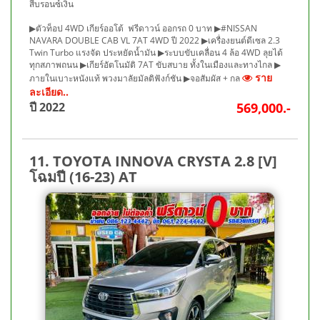
สีบรอนซ์เงิน
▶ตัวท็อป 4WD เกียร์ออโต้ ฟรีดาวน์ ออกรถ 0 บาท ▶#NISSAN
NAVARA DOUBLE CAB VL 7AT 4WD ปี 2022 ▶เครื่องยนต์ดีเซล 2.3
Twin Turbo แรงจัด ประหยัดน้ำมัน ▶ระบบขับเคลื่อน 4 ล้อ 4WD ลุยได้
ทุกสภาพถนน ▶เกียร์อัตโนมัติ 7AT ขับสบาย ทั้งในเมืองและทางไกล ▶
ราย
ภายในเบาะหนังแท้ พวงมาลัยมัลติฟังก์ชัน ▶จอสัมผัส + กล
ละเอียด..
ปี 2022
569,000.-
11. TOYOTA INNOVA CRYSTA 2.8 [V]
โฉมปี (16-23) AT