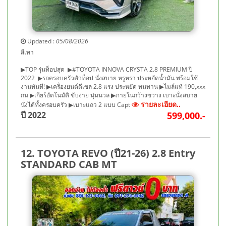
Updated :
05/08/2026
สีเทา
▶TOP รุ่นท็อปสุด ▶#TOYOTA INNOVA CRYSTA 2.8 PREMIUM ปี
2022 ▶รถครอบครัวตัวท็อป นั่งสบาย หรูหรา ประหยัดน้ำมัน พร้อมใช้
งานทันที! ▶เครื่องยนต์ดีเซล 2.8 แรง ประหยัด ทนทาน ▶ไมล์แท้ 190,xxx
กม ▶เกียร์อัตโนมัติ ขับง่าย นุ่มนวล ▶ภายในกว้างขวาง เบาะนั่งสบาย
รายละเอียด..
นั่งได้ทั้งครอบครัว ▶เบาะแถว 2 แบบ Capt
ปี 2022
599,000.-
12. TOYOTA REVO (ปี21-26) 2.8 Entry
STANDARD CAB MT