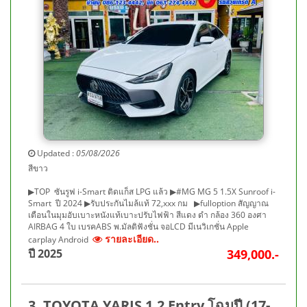
Updated :
05/08/2026
สีขาว
▶TOP ซันรูฟ i-Smart ติดแก็ส LPG แล้ว ▶#MG MG 5 1.5X Sunroof i-
Smart ปี 2024 ▶รับประกันไมล้แท้ 72,xxx กม ▶fulloption สัญญาณ
เตือนในมุมอับเบาะหนังแท้เบาะปรับไฟฟ้า สีแดง ดำ กล้อง 360 องศา
AIRBAG 4 ใบ เบรคABS พ.มัลติฟังชั่น จอLCD มีเนวิเกชั่น Apple
รายละเอียด..
carplay Android
ปี 2025
349,000.-
3. TOYOTA YARIS 1.2 Entry โฉมปี (17-