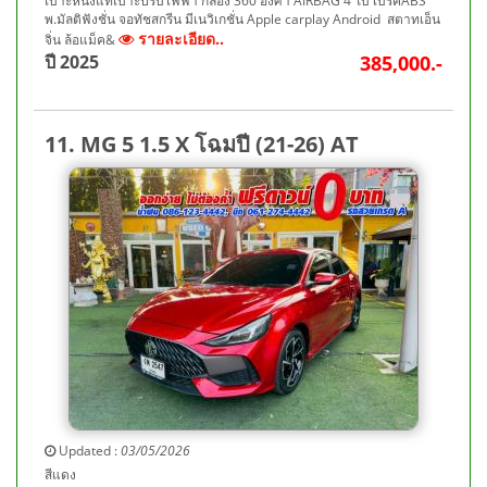
เบาะหนังแท้เบาะปรับไฟฟ้า กล้อง 360 องศา AIRBAG 4 ใบ เบรคABS
พ.มัลติฟังชั่น จอทัชสกรีน มีเนวิเกชั่น Apple carplay Android สตาทเอ็น
รายละเอียด..
จิ่น ล้อแม็ค&
ปี 2025
385,000.-
11. MG 5 1.5 X โฉมปี (21-26) AT
Updated :
03/05/2026
สีแดง