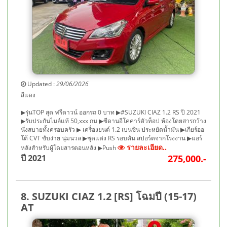
Updated :
29/06/2026
สีแดง
▶รุ่นTOP สุด ฟรีดาวน์ ออกรถ 0 บาท ▶#SUZUKI CIAZ 1.2 RS ปี 2021
▶รับประกันไมล์แท้ 50,xxx กม ▶ซีดานอีโคคาร์ตัวท็อป ห้องโดยสารกว้าง
นั่งสบายทั้งครอบครัว ▶ เครื่องยนต์ 1.2 เบนซิน ประหยัดน้ำมัน ▶เกียร์ออ
โต้ CVT ขับง่าย นุ่มนวล ▶ชุดแต่ง RS รอบคัน สปอร์ตจากโรงงาน ▶แอร์
รายละเอียด..
หลังสำหรับผู้โดยสารตอนหลัง ▶Push
ปี 2021
275,000.-
8. SUZUKI CIAZ 1.2 [RS] โฉมปี (15-17)
AT