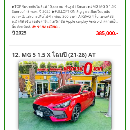
▶TOP รับประกันไมล้แท้ 15,xxx กม ซันรูฟ i-Smart ▶#MG MG 5 1.5X
Sunroof i-Smart ปี 2025 ▶FULLOPTION สัญญาณเตือนในมุมอับ
เบาะหนังแท้เบาะปรับไฟฟ้า กล้อง 360 องศา AIRBAG 4 ใบ เบรคABS
พ.มัลติฟังชั่น จอทัชสกรีน มีเนวิเกชั่น Apple carplay Android สตาทเอ็น
รายละเอียด..
จิ่น ล้อแม็ค&
ปี 2025
385,000.-
12. MG 5 1.5 X โฉมปี (21-26) AT