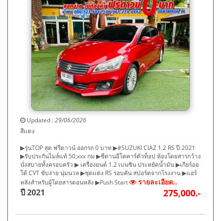
Updated :
29/06/2026
สีแดง
▶รุ่นTOP สุด ฟรีดาวน์ ออกรถ 0 บาท ▶#SUZUKI CIAZ 1.2 RS ปี 2021
▶รับประกันไมล์แท้ 50,xxx กม ▶ซีดานอีโคคาร์ตัวท็อป ห้องโดยสารกว้าง
นั่งสบายทั้งครอบครัว ▶ เครื่องยนต์ 1.2 เบนซิน ประหยัดน้ำมัน ▶เกียร์ออ
โต้ CVT ขับง่าย นุ่มนวล ▶ชุดแต่ง RS รอบคัน สปอร์ตจากโรงงาน ▶แอร์
รายละเอียด..
หลังสำหรับผู้โดยสารตอนหลัง ▶Push Start
ปี 2021
275,000.-