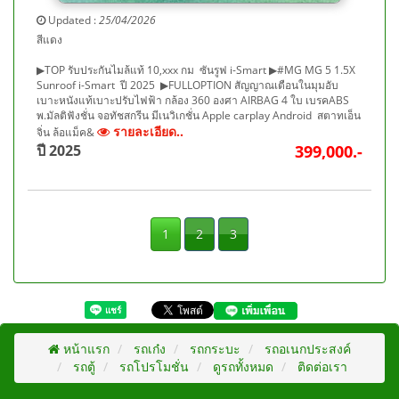
Updated :
25/04/2026
สีแดง
▶TOP รับประกันไมล้แท้ 10,xxx กม ซันรูฟ i-Smart ▶#MG MG 5 1.5X
Sunroof i-Smart ปี 2025 ▶FULLOPTION สัญญาณเตือนในมุมอับ
เบาะหนังแท้เบาะปรับไฟฟ้า กล้อง 360 องศา AIRBAG 4 ใบ เบรคABS
พ.มัลติฟังชั่น จอทัชสกรีน มีเนวิเกชั่น Apple carplay Android สตาทเอ็น
รายละเอียด..
จิ่น ล้อแม็ค&
ปี 2025
399,000.-
1
2
3
หน้าแรก
รถเก๋ง
รถกระบะ
รถอเนกประสงค์
รถตู้
รถโปรโมชั่น
ดูรถทั้งหมด
ติดต่อเรา