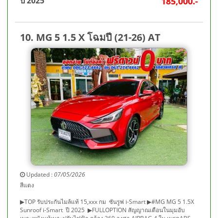
ปี 2025
185,000.-
10. MG 5 1.5 X โฉมปี (21-26) AT
Updated :
07/05/2026
สีแดง
▶TOP รับประกันไมล้แท้ 15,xxx กม ซันรูฟ i-Smart ▶#MG MG 5 1.5X
Sunroof i-Smart ปี 2025 ▶FULLOPTION สัญญาณเตือนในมุมอับ