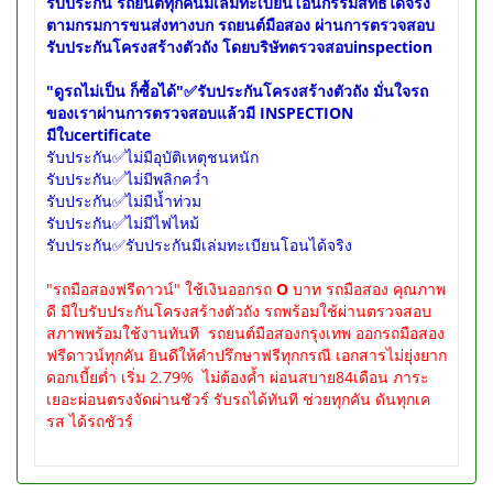
รับประกัน รถยนต์ทุกคันมีเล่มทะเบียนโอนกรรมสิทธ์ได้จริง
ตามกรมการขนส่งทางบก รถยนต์มือสอง ผ่านการตรวจสอบ
รับประกันโครงสร้างตัวถัง โดยบริษัทตรวจสอบinspection
"ดูรถไม่เป็น ก็ซื้อได้"
✅รับประกันโครงสร้างตัวถัง มั่นใจรถ
ของเราผ่านการตรวจสอบแล้วมี INSPECTION
มีใบcertificate
รับประกัน✅ไม่มีอุบัติเหตุชนหนัก
รับประกัน✅ไม่มีพลิกคว่ำ
รับประกัน✅ไม่มีน้ำท่วม
รับประกัน✅ไม่มีไฟไหม้
รับประกัน✅รับประกันมีเล่มทะเบียนโอนได้จริง
"รถมือสองฟรีดาวน์" ใช้เงินออกรถ
O
บาท รถมือสอง คุณภาพ
ดี มีใบรับประกันโครงสร้างตัวถัง รถพร้อมใช้ผ่านตรวจสอบ
สภาพพร้อมใช้งานทันที รถยนต์มือสองกรุงเทพ ออกรถมือสอง
ฟรีดาวน์ทุกคัน ยินดีให้คำปรึกษาฟรีทุกกรณี เอกสารไม่ยุ่งยาก
ดอกเบี้ยต่ำ เริ่ม 2.79% ไม่ต้องค้ำ ผ่อนสบาย84เดือน ภาระ
เยอะผ่อนตรงจัดผ่านชัวร์ รับรถได้ทันที ช่วยทุกคัน ดันทุกเค
รส ได้รถชัวร์