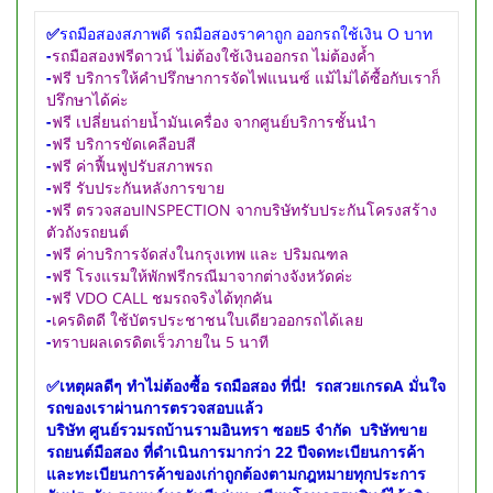
✅
รถมือสองสภาพดี รถมือสองราคาถูก ออกรถใช้เงิน O บาท
-
รถมือสองฟรีดาวน์ ไม่ต้องใช้เงินออกรถ ไม่ต้องค้ำ
-
ฟรี บริการให้คำปรึกษาการจัดไฟแนนซ์ แม้ไม่ได้ซื้อกับเราก็
ปรึกษาได้ค่ะ
-
ฟรี เปลี่ยนถ่ายน้ำมันเครื่อง จากศูนย์บริการชั้นนำ
-
ฟรี บริการขัดเคลือบสี
-
ฟรี ค่าฟื้นฟูปรับสภาพรถ
-
ฟรี รับประกันหลังการขาย
-
ฟรี ตรวจสอบINSPECTION จากบริษัทรับประกันโครงสร้าง
ตัวถังรถยนต์
-
ฟรี ค่าบริการจัดส่งในกรุงเทพ และ ปริมณฑล
-
ฟรี โรงแรมให้พักฟรีกรณีมาจากต่างจังหวัดค่ะ
-
ฟรี VDO CALL ชมรถจริงได้ทุกคัน
-
เครดิตดี ใช้บัตรประชาชนใบเดียวออกรถได้เลย
-
ทราบผลเดรดิตเร็วภายใน 5 นาที
✅เหตุผลดีๆ ทำไม่ต้องซื้อ รถมือสอง ที่นี่! รถสวยเกรดA มั่นใจ
รถของเราผ่านการตรวจสอบแล้ว
บริษัท ศูนย์รวมรถบ้านรามอินทรา ซอย5 จำกัด บริษัทขาย
รถยนต์มือสอง ที่ดำเนินการมากว่า 22 ปีจดทะเบียนการค้า
และทะเบียนการค้าของเก่าถูกต้องตามกฎหมายทุกประการ