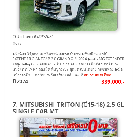
Updated :
05/08/2026
สีขาว
▶วิ่งน้อย 34,xxx กม ฟรีดาวน์ ออกรถ O บาท ▶#รถมือสองMG
EXTENDER GIANTCAB 2.0 GRAND X ปี 2024 ▶สเปคMG EXTENDER
ยกสูง fulloption AIRBAG 2 ใบ เบรค ABS จอLCD มีเนวิเกเตอร์ เบาะ
หนังแท้ ก.ไฟฟ้า ล้อแม็ค พื้นปูกระบะ ชุดแต่งบันไดข้าง กันชนหลัง ▶มือ
รายละเอียด..
หนึ่งออกป้ายแดง รับประกันเครื่องยนต์ และ เกี
ปี 2024
339,000.-
7. MITSUBISHI TRITON (ปี15-18) 2.5 GL
SINGLE CAB MT