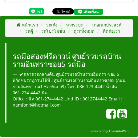
หน้าแรก
รถเก๋ง
รถกระบะ
รถอเนกประสงค์
รถตู้
รถโปรโมชั่น
ดูรถทั้งหมด
ติดต่อเรา
รถมือสองฟรีดาวน์ ศูนย์รวมรถบ้าน
รามอินทราซอย5 รถมือ
✔️ตลาดรถกลางคืน ศูนย์รวมรถบ้านรามอินทรา ซอย 5
พิกัดชมรถทุกวันได้ที่ #ศูนย์รวมรถบ้านรามอินทราซอย5 (ถนน
รามอินทรา กม1 ซอย5แยก9) โทร. 086-123-4442 น้ำฝน
061-274-4442 นิค
Office
: นิค 061-274-4442 Lind ID : 0612744442
Email
:
namfon4@hotmail.com
Powered by
ThaiAutoWeb