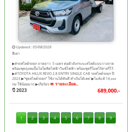
Updated :
05/08/2026
สีเทา
▶#รถสไลด์รถยก ถาดยาว 5 เมตร ต่อตัวถังกระบะสไลด์แบบวางถาด
พร้อมชุดถุงลมปั้มไฮโดลิคไฟฟ้าวินช์ไฟฟ้า พร้อมชุดรีโมทไร้สายรีโว้
▶#TOYOTA HILUX REVO 2.8 ENTRY SINGLE CAB รถสไลด์รถยก ปี
2023 ▶“ชุดสไลด์รถยก” ใช้งานได้ทันที ทำเงินได้เลย! ▶ไมล์แท้ 14,xxx
รายละเอียด..
กม ใช้น้อยมาก ▶เกียร์ธร
ปี 2023
689,000.-
1
2
3
4
5
6
7
8
9