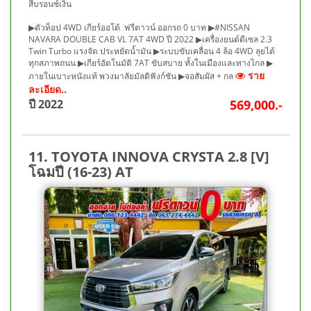
สีบรอนซ์เงิน
▶ตัวท็อป 4WD เกียร์ออโต้ ฟรีดาวน์ ออกรถ 0 บาท ▶#NISSAN
NAVARA DOUBLE CAB VL 7AT 4WD ปี 2022 ▶เครื่องยนต์ดีเซล 2.3
Twin Turbo แรงจัด ประหยัดน้ำมัน ▶ระบบขับเคลื่อน 4 ล้อ 4WD ลุยได้
ทุกสภาพถนน ▶เกียร์อัตโนมัติ 7AT ขับสบาย ทั้งในเมืองและทางไกล ▶
ราย
ภายในเบาะหนังแท้ พวงมาลัยมัลติฟังก์ชัน ▶จอสัมผัส + กล
ละเอียด..
ปี 2022
569,000.-
11. TOYOTA INNOVA CRYSTA 2.8 [V]
โฉมปี (16-23) AT