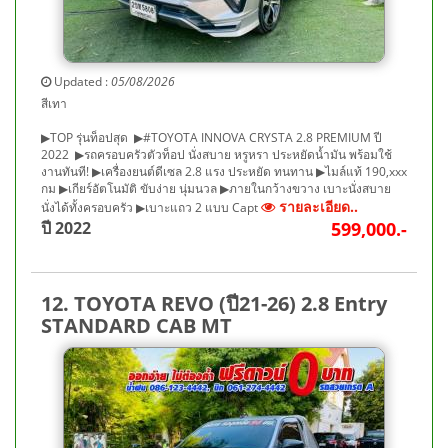
Updated :
05/08/2026
สีเทา
▶TOP รุ่นท็อปสุด ▶#TOYOTA INNOVA CRYSTA 2.8 PREMIUM ปี
2022 ▶รถครอบครัวตัวท็อป นั่งสบาย หรูหรา ประหยัดน้ำมัน พร้อมใช้
งานทันที! ▶เครื่องยนต์ดีเซล 2.8 แรง ประหยัด ทนทาน ▶ไมล์แท้ 190,xxx
กม ▶เกียร์อัตโนมัติ ขับง่าย นุ่มนวล ▶ภายในกว้างขวาง เบาะนั่งสบาย
รายละเอียด..
นั่งได้ทั้งครอบครัว ▶เบาะแถว 2 แบบ Capt
ปี 2022
599,000.-
12. TOYOTA REVO (ปี21-26) 2.8 Entry
STANDARD CAB MT