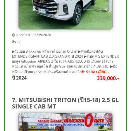
Updated :
05/08/2026
สีขาว
▶วิ่งน้อย 34,xxx กม ฟรีดาวน์ ออกรถ O บาท ▶#รถมือสองMG
EXTENDER GIANTCAB 2.0 GRAND X ปี 2024 ▶สเปคMG EXTENDER
ยกสูง fulloption AIRBAG 2 ใบ เบรค ABS จอLCD มีเนวิเกเตอร์ เบาะ
หนังแท้ ก.ไฟฟ้า ล้อแม็ค พื้นปูกระบะ ชุดแต่งบันไดข้าง กันชนหลัง ▶มือ
รายละเอียด..
หนึ่งออกป้ายแดง รับประกันเครื่องยนต์ และ เกี
ปี 2024
339,000.-
7. MITSUBISHI TRITON (ปี15-18) 2.5 GL
SINGLE CAB MT