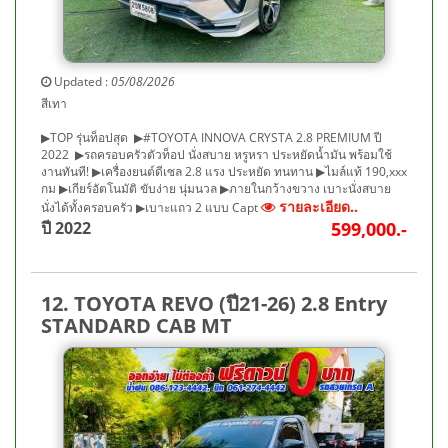
Updated :
05/08/2026
สีเทา
▶TOP รุ่นท็อปสุด ▶#TOYOTA INNOVA CRYSTA 2.8 PREMIUM ปี
2022 ▶รถครอบครัวตัวท็อป นั่งสบาย หรูหรา ประหยัดน้ำมัน พร้อมใช้
งานทันที! ▶เครื่องยนต์ดีเซล 2.8 แรง ประหยัด ทนทาน ▶ไมล์แท้ 190,xxx
กม ▶เกียร์อัตโนมัติ ขับง่าย นุ่มนวล ▶ภายในกว้างขวาง เบาะนั่งสบาย
รายละเอียด..
นั่งได้ทั้งครอบครัว ▶เบาะแถว 2 แบบ Capt
ปี 2022
599,000.-
12. TOYOTA REVO (ปี21-26) 2.8 Entry
STANDARD CAB MT