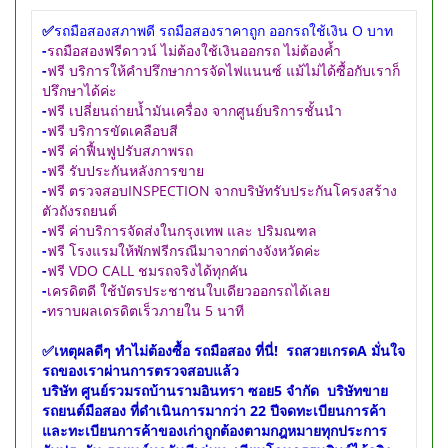
✅
รถมือสองสภาพดี รถมือสองราคาถูก ออกรถใช้เงิน O บาท
-
รถมือสองฟรีดาวน์ ไม่ต้องใช้เงินออกรถ ไม่ต้องค้ำ
-
ฟรี บริการให้คำปรึกษาการจัดไฟแนนซ์ แม้ไม่ได้ซื้อกับเราก็
ปรึกษาได้ค่ะ
-
ฟรี เปลี่ยนถ่ายน้ำมันเครื่อง จากศูนย์บริการชั้นนำ
-
ฟรี บริการขัดเคลือบสี
-
ฟรี ค่าฟื้นฟูปรับสภาพรถ
-
ฟรี รับประกันหลังการขาย
-
ฟรี ตรวจสอบINSPECTION จากบริษัทรับประกันโครงสร้าง
ตัวถังรถยนต์
-
ฟรี ค่าบริการจัดส่งในกรุงเทพ และ ปริมณฑล
-
ฟรี โรงแรมให้พักฟรีกรณีมาจากต่างจังหวัดค่ะ
-
ฟรี VDO CALL ชมรถจริงได้ทุกคัน
-
เครดิตดี ใช้บัตรประชาชนใบเดียวออกรถได้เลย
-
ทราบผลเดรดิตเร็วภายใน 5 นาที
✅เหตุผลดีๆ ทำไม่ต้องซื้อ รถมือสอง ที่นี่! รถสวยเกรดA มั่นใจ
รถของเราผ่านการตรวจสอบแล้ว
บริษัท ศูนย์รวมรถบ้านรามอินทรา ซอย5 จำกัด บริษัทขาย
รถยนต์มือสอง ที่ดำเนินการมากว่า 22 ปีจดทะเบียนการค้า
และทะเบียนการค้าของเก่าถูกต้องตามกฎหมายทุกประการ