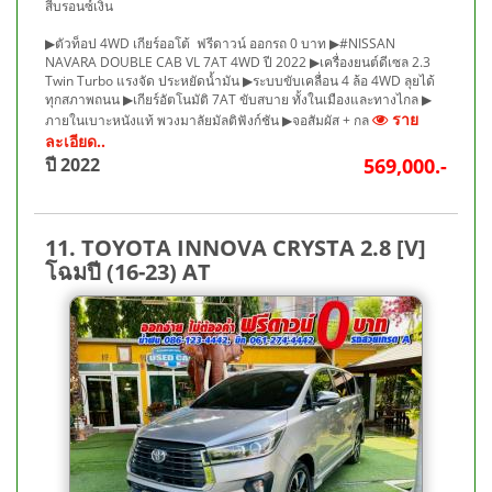
สีบรอนซ์เงิน
▶ตัวท็อป 4WD เกียร์ออโต้ ฟรีดาวน์ ออกรถ 0 บาท ▶#NISSAN
NAVARA DOUBLE CAB VL 7AT 4WD ปี 2022 ▶เครื่องยนต์ดีเซล 2.3
Twin Turbo แรงจัด ประหยัดน้ำมัน ▶ระบบขับเคลื่อน 4 ล้อ 4WD ลุยได้
ทุกสภาพถนน ▶เกียร์อัตโนมัติ 7AT ขับสบาย ทั้งในเมืองและทางไกล ▶
ราย
ภายในเบาะหนังแท้ พวงมาลัยมัลติฟังก์ชัน ▶จอสัมผัส + กล
ละเอียด..
ปี 2022
569,000.-
11. TOYOTA INNOVA CRYSTA 2.8 [V]
โฉมปี (16-23) AT