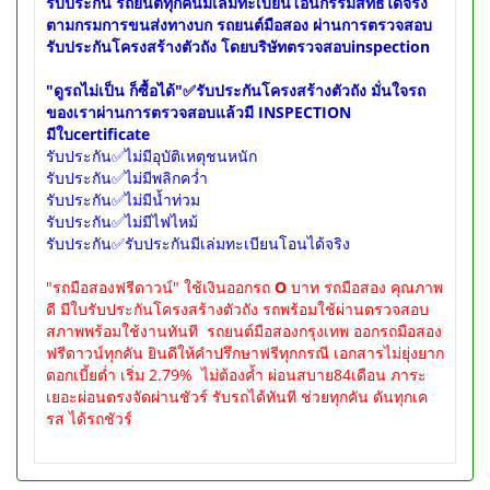
รับประกัน รถยนต์ทุกคันมีเล่มทะเบียนโอนกรรมสิทธ์ได้จริง
ตามกรมการขนส่งทางบก รถยนต์มือสอง ผ่านการตรวจสอบ
รับประกันโครงสร้างตัวถัง โดยบริษัทตรวจสอบinspection
"ดูรถไม่เป็น ก็ซื้อได้"
✅รับประกันโครงสร้างตัวถัง มั่นใจรถ
ของเราผ่านการตรวจสอบแล้วมี INSPECTION
มีใบcertificate
รับประกัน✅ไม่มีอุบัติเหตุชนหนัก
รับประกัน✅ไม่มีพลิกคว่ำ
รับประกัน✅ไม่มีน้ำท่วม
รับประกัน✅ไม่มีไฟไหม้
รับประกัน✅รับประกันมีเล่มทะเบียนโอนได้จริง
"รถมือสองฟรีดาวน์" ใช้เงินออกรถ
O
บาท รถมือสอง คุณภาพ
ดี มีใบรับประกันโครงสร้างตัวถัง รถพร้อมใช้ผ่านตรวจสอบ
สภาพพร้อมใช้งานทันที รถยนต์มือสองกรุงเทพ ออกรถมือสอง
ฟรีดาวน์ทุกคัน ยินดีให้คำปรึกษาฟรีทุกกรณี เอกสารไม่ยุ่งยาก
ดอกเบี้ยต่ำ เริ่ม 2.79% ไม่ต้องค้ำ ผ่อนสบาย84เดือน ภาระ
เยอะผ่อนตรงจัดผ่านชัวร์ รับรถได้ทันที ช่วยทุกคัน ดันทุกเค
รส ได้รถชัวร์