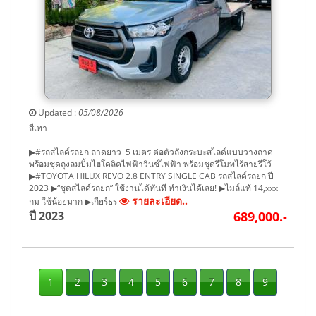
Updated :
05/08/2026
สีเทา
▶#รถสไลด์รถยก ถาดยาว 5 เมตร ต่อตัวถังกระบะสไลด์แบบวางถาด
พร้อมชุดถุงลมปั้มไฮโดลิคไฟฟ้าวินช์ไฟฟ้า พร้อมชุดรีโมทไร้สายรีโว้
▶#TOYOTA HILUX REVO 2.8 ENTRY SINGLE CAB รถสไลด์รถยก ปี
2023 ▶“ชุดสไลด์รถยก” ใช้งานได้ทันที ทำเงินได้เลย! ▶ไมล์แท้ 14,xxx
รายละเอียด..
กม ใช้น้อยมาก ▶เกียร์ธร
ปี 2023
689,000.-
1
2
3
4
5
6
7
8
9