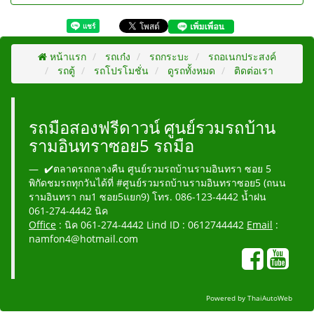
หน้าแรก
รถเก๋ง
รถกระบะ
รถอเนกประสงค์
รถตู้
รถโปรโมชั่น
ดูรถทั้งหมด
ติดต่อเรา
รถมือสองฟรีดาวน์ ศูนย์รวมรถบ้าน
รามอินทราซอย5 รถมือ
✔️ตลาดรถกลางคืน ศูนย์รวมรถบ้านรามอินทรา ซอย 5
พิกัดชมรถทุกวันได้ที่ #ศูนย์รวมรถบ้านรามอินทราซอย5 (ถนน
รามอินทรา กม1 ซอย5แยก9) โทร. 086-123-4442 น้ำฝน
061-274-4442 นิค
Office
: นิค 061-274-4442 Lind ID : 0612744442
Email
:
namfon4@hotmail.com
Powered by
ThaiAutoWeb