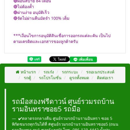
🔴ผ่อนสบาย 84 เดือน
🔴ไม่ต้องค้ำ
🔴ผ่านง่าย อนุมัติเร็ว
🔴จัดไม่ผ่านคืนมัดจำ 100% เต็ม
***เงื่อนไขการอนุมัติสินเชื่อการออกรถแต่ละคัน เป็นไป
ตามเครดิตและเอกสารของลูกค้าครับ
หน้าแรก
รถเก๋ง
รถกระบะ
รถอเนกประสงค์
รถตู้
รถโปรโมชั่น
ดูรถทั้งหมด
ติดต่อเรา
รถมือสองฟรีดาวน์ ศูนย์รวมรถบ้าน
รามอินทราซอย5 รถมือ
✔️ตลาดรถกลางคืน ศูนย์รวมรถบ้านรามอินทรา ซอย 5
พิกัดชมรถทุกวันได้ที่ #ศูนย์รวมรถบ้านรามอินทราซอย5 (ถนน
รามอินทรา กม1 ซอย5แยก9) โทร. 086-123-4442 น้ำฝน