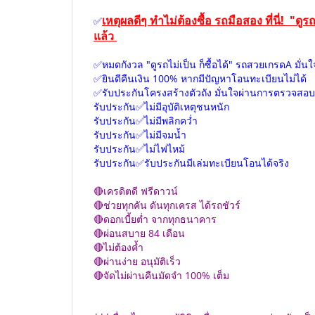
เหตุผลดีๆ ทำไม่ต้องซื้อ รถมือสอง ที่นี่! "
✅
แล้ว
✅หมดกังวล "ดูรถไม่เป็น ก็ซื้อได้" รถสวยเกรดA ม
✅ยินดีคืนเงิน 100% หากมีปัญหาโอนทะเบียนไม่ได้
✅รับประกันโครงสร้างตัวถัง มั่นใจผ่านการตรวจสอบ
รับประกัน✅ไม่มีอุบัติเหตุชนหนัก
รับประกัน✅ไม่มีพลิกคว่ำ
รับประกัน✅ไม่มีจมน้ำ
รับประกัน✅ไม่ไฟไหม้
รับประกัน✅รับประกันมีเล่มทะเบียนโอนได้จริง
🔴เครดิตดี ฟรีดาวน์
🔴ช่วยทุกคัน ดันทุกเครส ได้รถชัวร์
🔴ดอกเบี้ยต่ำ จากทุกธนาคาร
🔴ผ่อนสบาย 84 เดือน
🔴ไม่ต้องค้ำ
🔴ผ่านง่าย อนุมัติเร็ว
🔴จัดไม่ผ่านคืนมัดจำ 100% เต็ม