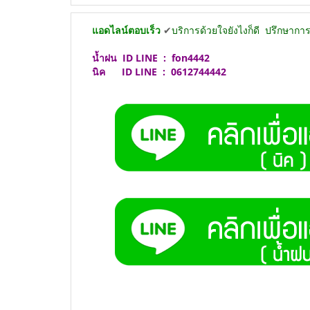
แอดไลน์ตอบเร็ว
✔
บริการด้วยใจยังไงก็ดี
ปรึกษาการอ
น้ำฝน
ID LINE :
fon4442
นิค ID LINE :
0612744442