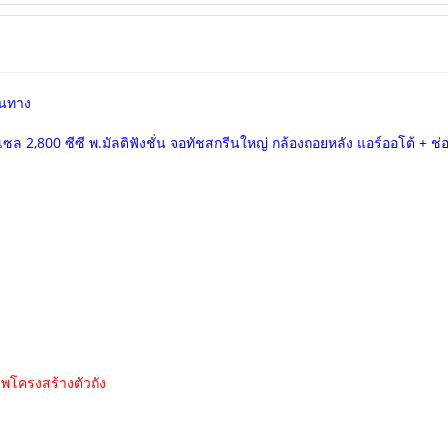
ส้นทาง
ดีเซล 2,800 ซีซี พ.มัลติฟังชั่น จอทัชสกรีนใหญ่ กล้องถอยหลัง แอร์ออโต้ + ช่
พโครงสร้างตัวถัง