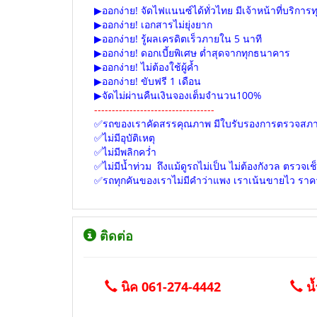
▶ออกง่าย! จัดไฟแนนซ์ได้ทั่วไทย มีเจ้าหน้าที่บริการท
▶ออกง่าย! เอกสารไม่ยุ่งยาก
▶ออกง่าย! รู้ผลเครดิตเร็วภายใน 5 นาที
▶ออกง่าย! ดอกเบี้ยพิเศษ ต่ำสุดจากทุกธนาคาร
▶ออกง่าย! ไม่ต้องใช้ผู้ค้ำ
▶ออกง่าย! ขับฟรี 1 เดือน
▶จัดไม่ผ่านคืนเงินจองเต็มจำนวน100%
----------------------------------
✅รถของเราคัดสรรคุณภาพ มีใบรับรองการตรวจสภา
✅ไม่มีอุบัติเหตุ
✅ไม่มีพลิกคว่ำ
✅ไม่มีน้ำท่วม ถึงแม้ดูรถไม่เป็น ไม่ต้องกังวล ตรวจ
✅รถทุกคันของเราไม่มีคำว่าแพง เราเน้นขายไว ราคานี
ติดต่อ
นิค 061-274-4442
น้