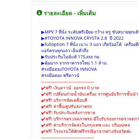
รายละเอียด - เพิ่มเติม
▶MPV 7 ที่นั่ง ระดับพรีเมียม กว้าง หรู ขับสบายทุกเ
▶#TOYOTA INNOVA CRYSTA 2.8 ปี 2022
▶fulloption 7 ที่นั่ง เบาะ 3 แถว เกียร์ออโต้ เครื่อง
แอร์ครบทุกแถว เย็นทั่วถึง
▶รับประกันไมล์แท้ 175,xxx กม
▶คุ้มมาก จากราคารถใหม่ 1.1 ล้าน
#รถมือสองTOYOTA INNOVA
#รถมือสอง ฟรีดาวน์
----------------------------------
✔️ฟรี! เงินดาวน์ ออกรถ 0 บาท
✔️ฟรี! เปลี่ยนถ่ายน้ำมันเครื่อง จากศูนย์บริการชั้นนำ
✔️ฟรี! บริการขัดเคลือบสี
✔️ฟรี! ค่าฟื้นฟูปรับสภาพรถ
✔️ฟรี! รับประกันหลังการขาย
✔️ฟรี! บริการตรวจสภาพรถ มีใบรับรองการตรวจสภา
✔️ฟรี! ค่าบริการจัดส่งในกรุงเทพ และ ปริมณฑล
✔️ฟรี! โรงแรมให้พักฟรีกรณีมาจากต่างจังหวัดค่ะ
----------------------------------