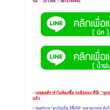
นิค ID LINE :
0612744442
เหตุผลดีๆ ทำไม่ต้องซื้อ รถมือสอง ที่นี่! "
✅
แล้ว
✅หมดกังวล "ดูรถไม่เป็น ก็ซื้อได้" รถสวยเกรดA ม