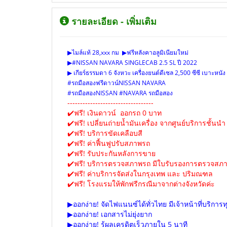
รายละเอียด - เพิ่มเติม
▶ไมล์แท้ 28,xxx กม ▶ฟรีหลังคาอลูมิเนียมใหม่
▶#NISSAN NAVARA SINGLECAB 2.5 SL ปี 2022
▶ เกียร์ธรรมดา 6 จังหวะ เครื่องยนต์ดีเซล 2,500 ซีซี เบาะหน
#รถมือสองฟรีดาวน์
NISSAN NAVARA
#
รถมือสอง
NISSAN #NAVARA รถ
มือสอง
----------------------------------
✔️ฟรี! เงินดาวน์ ออกรถ 0 บาท
✔️ฟรี! เปลี่ยนถ่ายน้ำมันเครื่อง จากศูนย์บริการชั้นนำ
✔️ฟรี! บริการขัดเคลือบสี
✔️ฟรี! ค่าฟื้นฟูปรับสภาพรถ
✔️ฟรี! รับประกันหลังการขาย
✔️ฟรี! บริการตรวจสภาพรถ มีใบรับรองการตรวจสภา
✔️ฟรี! ค่าบริการจัดส่งในกรุงเทพ และ ปริมณฑล
✔️ฟรี! โรงแรมให้พักฟรีกรณีมาจากต่างจังหวัดค่ะ
▶ออกง่าย! จัดไฟแนนซ์ได้ทั่วไทย มีเจ้าหน้าที่บริการท
▶ออกง่าย! เอกสารไม่ยุ่งยาก
▶ออกง่าย! รู้ผลเครดิตเร็วภายใน 5 นาที