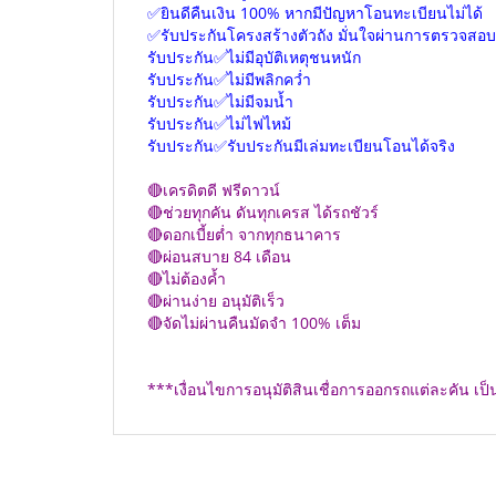
✅ยินดีคืนเงิน 100% หากมีปัญหาโอนทะเบียนไม่ได้
✅รับประกันโครงสร้างตัวถัง มั่นใจผ่านการตรวจสอบ
รับประกัน✅ไม่มีอุบัติเหตุชนหนัก
รับประกัน✅ไม่มีพลิกคว่ำ
รับประกัน✅ไม่มีจมน้ำ
รับประกัน✅ไม่ไฟไหม้
รับประกัน✅รับประกันมีเล่มทะเบียนโอนได้จริง
🔴เครดิตดี ฟรีดาวน์
🔴ช่วยทุกคัน ดันทุกเครส ได้รถชัวร์
🔴ดอกเบี้ยต่ำ จากทุกธนาคาร
🔴ผ่อนสบาย 84 เดือน
🔴ไม่ต้องค้ำ
🔴ผ่านง่าย อนุมัติเร็ว
🔴จัดไม่ผ่านคืนมัดจำ 100% เต็ม
***เงื่อนไขการอนุมัติสินเชื่อการออกรถแต่ละคัน 