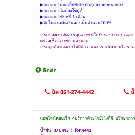
▶ออกง่าย! ดอกเบี้ยพิเศษ ต่ำสุดจากทุกธนาคาร
▶ออกง่าย! ไม่ต้องใช้ผู้ค้ำ
▶ออกง่าย! ขับฟรี 1 เดือน
▶จัดไม่ผ่านคืนเงินจองเต็มจำนวน100%
--------------------------------
✅รถของเราคัดสรรคุณภาพ มีใบรับรองการตรวจสภาพโครง
ตรวจเช็คสภาพก่อนส่งมอบ
✅รถทุกคันของเราไม่มีคำว่าแพง เราเน้นขายไว ราคานี
ติดต่อ
นิค 061-274-4442
น้
แอดไลน์ตอบเร็ว
✔
บริการด้วยใจยังไงก็ดี
ปรึกษาการอ
น้ำฝน
ID LINE :
fon4442