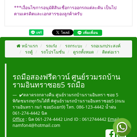
***เงื่อนไขการอนุมัติสินเชื่อการออกรถแต่ละคัน เป็นไป
ตามเครดิตและเอกสารของลูกค้าครับ
หน้าแรก
รถเก๋ง
รถกระบะ
รถอเนกประสงค์
รถตู้
รถโปรโมชั่น
ดูรถทั้งหมด
ติดต่อเรา
รถมือสองฟรีดาวน์ ศูนย์รวมรถบ้าน
รามอินทราซอย5 รถมือ
✔️ตลาดรถกลางคืน ศูนย์รวมรถบ้านรามอินทรา ซอย 5
พิกัดชมรถทุกวันได้ที่ #ศูนย์รวมรถบ้านรามอินทราซอย5 (ถนน
รามอินทรา กม1 ซอย5แยก9) โทร. 086-123-4442 น้ำฝน
061-274-4442 นิค
Office
: นิค 061-274-4442 Lind ID : 0612744442
Email
:
namfon4@hotmail.com