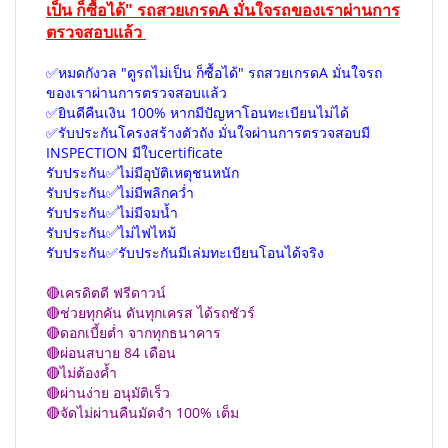
เป็น ก็ซื้อได้" รถสวยเกรดA มั่นใจรถของเราผ่านการ
ตรวจสอบแล้ว
✅หมดกังวล "ดูรถไม่เป็น ก็ซื้อได้" รถสวยเกรดA มั่นใจรถ
ของเราผ่านการตรวจสอบแล้ว
✅ยินดีคืนเงิน 100% หากมีปัญหาโอนทะเบียนไม่ได้
✅รับประกันโครงสร้างตัวถัง มั่นใจผ่านการตรวจสอบมี
INSPECTION มีใบcertificate
รับประกัน✅ไม่มีอุบัติเหตุชนหนัก
รับประกัน✅ไม่มีพลิกคว่ำ
รับประกัน✅ไม่มีจมน้ำ
รับประกัน✅ไม่ไฟไหม้
รับประกัน✅รับประกันมีเล่มทะเบียนโอนได้จริง
🔴เครดิตดี ฟรีดาวน์
🔴ช่วยทุกคัน ดันทุกเครส ได้รถชัวร์
🔴ดอกเบี้ยต่ำ จากทุกธนาคาร
🔴ผ่อนสบาย 84 เดือน
🔴ไม่ต้องค้ำ
🔴ผ่านง่าย อนุมัติเร็ว
🔴จัดไม่ผ่านคืนมัดจำ 100% เต็ม