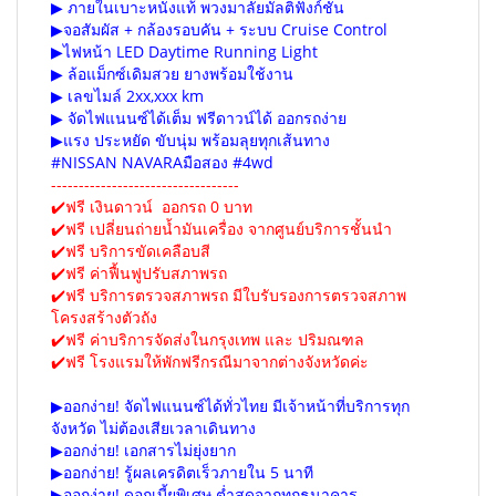
▶ ภายในเบาะหนังแท้ พวงมาลัยมัลติฟังก์ชัน
▶จอสัมผัส + กล้องรอบคัน + ระบบ Cruise Control
▶ไฟหน้า LED Daytime Running Light
▶ ล้อแม็กซ์เดิมสวย ยางพร้อมใช้งาน
​▶ เลขไมล์ 2xx,xxx km
▶ จัดไฟแนนซ์ได้เต็ม ฟรีดาวน์ได้ ออกรถง่าย
​▶แรง ประหยัด ขับนุ่ม พร้อมลุยทุกเส้นทาง
#NISSAN NAVARAมือสอง #4wd
----------------------------------
✔️ฟรี เงินดาวน์ ออกรถ 0 บาท
✔️ฟรี เปลี่ยนถ่ายน้ำมันเครื่อง จากศูนย์บริการชั้นนำ
✔️ฟรี บริการขัดเคลือบสี
✔️ฟรี ค่าฟื้นฟูปรับสภาพรถ
✔️ฟรี บริการตรวจสภาพรถ มีใบรับรองการตรวจสภาพ
โครงสร้างตัวถัง
✔️ฟรี ค่าบริการจัดส่งในกรุงเทพ และ ปริมณฑล
✔️ฟรี โรงแรมให้พักฟรีกรณีมาจากต่างจังหวัดค่ะ
▶ออกง่าย! จัดไฟแนนซ์ได้ทั่วไทย มีเจ้าหน้าที่บริการทุก
จังหวัด ไม่ต้องเสียเวลาเดินทาง
▶ออกง่าย! เอกสารไม่ยุ่งยาก
▶ออกง่าย! รู้ผลเครดิตเร็วภายใน 5 นาที
▶ออกง่าย! ดอกเบี้ยพิเศษ ต่ำสุดจากทุกธนาคาร