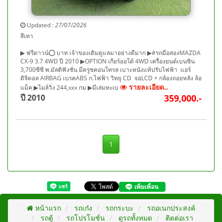
Updated :
27/07/2026
สีเทา
▶ ฟรีดาวน์⭕ บาท เจ้าของเดิมดูแลมาอย่างดีมาก ▶#รถมือสองMAZDA
CX-9 3.7 4WD ปี 2010 ▶OPTION เกียร์ออโต้ 4WD เครื่องยนต์เบนซิน
3,700ซีซี พ.มัลติฟังชั่น มีครูซคอนโทรล เบาะหนังแท้ปรับไฟฟ้า แอร์
ดิจิตอล AIRBAG เบรคABS ก.ไฟฟ้า วิทยุ CD จอLCD + กล้องถอยหลัง ล้อ
รายละเอียด..
แม็ค ▶ไมล์วิ่ง 244,xxx กม ▶มีเล่มทะเบ
ปี 2010
359,000.-
1
หน้าแรก
รถเก๋ง
รถกระบะ
รถอเนกประสงค์
รถตู้
รถโปรโมชั่น
ดูรถทั้งหมด
ติดต่อเรา