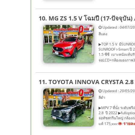
10. MG ZS 1.5 V โฉมปี (17-ปัจจุบัน)
Updated :
04/07/2
สีแดง
▶TOP 1.5 V มีSUNROOF
SUNROOF i-Smart ปี 20
1.5 ซีซี เบาะหนังแท้ป
จอLCD+กล้องมองภาพ36
11. TOYOTA INNOVA CRYSTA 2.8 [G
Updated :
20/05/2
สีดำ
▶MPV 7 ที่นั่ง ระดับพ
2.8 ปี 2022 ▶fulloption 
จอทัชสกรีนใหญ่ กล้องถอ
รายละเ
แท้ 175,xxx