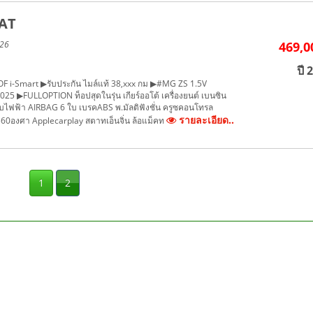
 AT
026
469,0
ปี 
 i-Smart ▶รับประกัน ไมล์แท้ 38,xxx กม ▶#MG ZS 1.5V
25 ▶FULLOPTION ท็อปสุดในรุ่น เกียร์ออโต้ เครื่องยนต์ เบนซิน
รับไฟฟ้า AIRBAG 6 ใบ เบรคABS พ.มัลติฟังชั่น ครูซคอนโทรล
รายละเอียด..
0องศา Applecarplay สตาทเอ็นจิ่น ล้อแม็คท
1
2