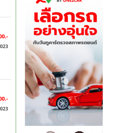
00.-
2023
00.-
2023