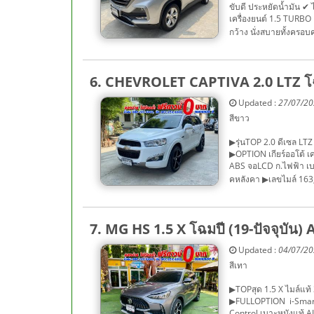
ขับดี ประหยัดน้ำมัน ✔
เครื่องยนต์ 1.5 TURBO 
กว้าง นั่งสบายทั้งครอบ
6. CHEVROLET CAPTIVA 2.0 LTZ โ
Updated :
27/07/2
สีขาว
▶รุ่นTOP 2.0 ดีเซล 
▶OPTION เกียร์ออโต้ เคร
ABS จอLCD ก.ไฟฟ้า เบา
คหลังคา ▶เลขไมล์ 163,
7. MG HS 1.5 X โฉมปี (19-ปัจจุบัน) 
Updated :
04/07/2
สีเทา
▶TOPสุด 1.5 X ไมล์แท
▶FULLOPTION i-Smart 
Control เบาะหนังแท้ A