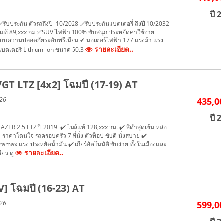
ปี 
รับประกัน ตัวรถถึงปี 10/2028 ✅รับประกันแบตเตอรี่ ถึงปี 10/2032
แท้ 89,xxx กม ✅SUV ไฟฟ้า 100% ขับสนุก ประหยัดค่าใช้จ่าย
บบความปลอดภัยระดับพรีเมียม ✔ มอเตอร์ไฟฟ้า 177 แรงม้า แรง
รายละเอียด..
แบตเตอรี่ Lithium-ion ขนาด 50.3
T LTZ [4x2] โฉมปี (17-19) AT
026
435,0
ปี 
R 2.5 LTZ ปี 2019 ✔️ ไมล์แท้ 128,xxx กม. ✔️ สีดำสุดเข้ม หล่อ
 ราคาโดนใจ รถครอบครัว 7 ที่นั่ง ตัวท็อป ขับดี นั่งสบาย ✔️
ramax แรง ประหยัดน้ำมัน ✔️ เกียร์อัตโนมัติ ขับง่าย ทั้งในเมืองและ
รายละเอียด..
ียว ดู
 โฉมปี (16-23) AT
026
599,0