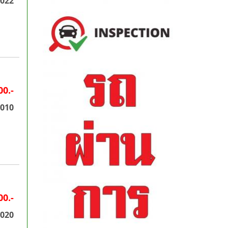
2022
00.-
2010
00.-
2020