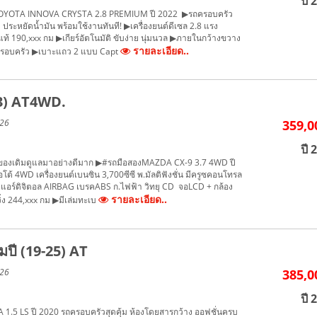
ปี 
TOYOTA INNOVA CRYSTA 2.8 PREMIUM ปี 2022 ▶รถครอบครัว
า ประหยัดน้ำมัน พร้อมใช้งานทันที! ▶เครื่องยนต์ดีเซล 2.8 แรง
้ 190,xxx กม ▶เกียร์อัตโนมัติ ขับง่าย นุ่มนวล ▶ภายในกว้างขวาง
รายละเอียด..
ั้งครอบครัว ▶เบาะแถว 2 แบบ Capt
13) AT4WD.
026
359,0
ปี 
ของเดิมดูแลมาอย่างดีมาก ▶#รถมือสองMAZDA CX-9 3.7 4WD ปี
ต้ 4WD เครื่องยนต์เบนซิน 3,700ซีซี พ.มัลติฟังชั่น มีครูซคอนโทรล
 แอร์ดิจิตอล AIRBAG เบรคABS ก.ไฟฟ้า วิทยุ CD จอLCD + กล้อง
รายละเอียด..
ิ่ง 244,xxx กม ▶มีเล่มทะเบ
ปี (19-25) AT
026
385,0
ปี 
.5 LS ปี 2020 รถครอบครัวสุดคุ้ม ห้องโดยสารกว้าง ออฟชั่นครบ