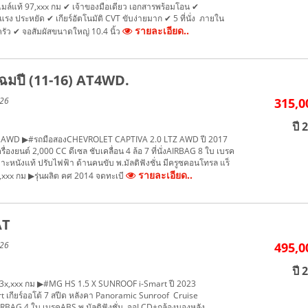
 ไมล์แท้ 97,xxx กม ✔ เจ้าของมือเดียว เอกสารพร้อมโอน ✔
แรง ประหยัด ✔ เกียร์อัตโนมัติ CVT ขับง่ายมาก ✔ 5 ที่นั่ง ภายใน
รายละเอียด..
ครัว ✔ จอสัมผัสขนาดใหญ่ 10.4 นิ้ว
ฉมปี (11-16) AT4WD.
026
315,0
ปี 
LTZ AWD ▶#รถมือสองCHEVROLET CAPTIVA 2.0 LTZ AWD ปี 2017
ื่องยนต์ 2,000 CC ดีเซล ชับเคลื่อน 4 ล้อ 7 ที่นั่งAIRBAG 8 ใบ เบรค
ะหนังแท้ ปรับไฟฟ้า ด้านคนขับ พ.มัลติฟังชั่น มีครูซคอนโทรล แร็
รายละเอียด..
xxx กม ▶รุ่นผลิต คศ 2014 จดทะเบี
AT
026
495,0
ปี 
้ 3x,xxx กม ▶#MG HS 1.5 X SUNROOF i-Smart ปี 2023
เกียร์ออโต้ 7 สปีด หลังคา Panoramic Sunroof Cruise
IRBAG 4 ใบ เบรคABS พ.มัลติฟังชั่น จอLCD+กล้องมองหลัง