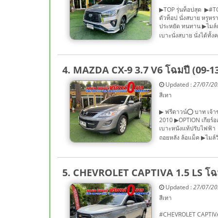
▶TOP รุ่นท็อปสุด ▶#
ตัวท็อป นั่งสบาย หรูหร
ประหยัด ทนทาน ▶ไมล์แท
เบาะนั่งสบาย นั่งได้ท
4. MAZDA CX-9 3.7 V6 โฉมปี (09-
Updated :
27/07/2
สีเทา
▶ ฟรีดาวน์⭕ บาท เจ้า
2010 ▶OPTION เกียร์ออโ
เบาะหนังแท้ปรับไฟฟ้า
ถอยหลัง ล้อแม็ค ▶ไมล์ว
5. CHEVROLET CAPTIVA 1.5 LS โฉม
Updated :
27/07/2
สีเทา
#CHEVROLET CAPTIVA 1