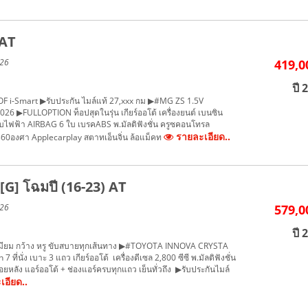
 AT
026
419,0
ปี 
 i-Smart ▶รับประกัน ไมล์แท้ 27,xxx กม ▶#MG ZS 1.5V
26 ▶FULLOPTION ท็อปสุดในรุ่น เกียร์ออโต้ เครื่องยนต์ เบนซิน
รับไฟฟ้า AIRBAG 6 ใบ เบรคABS พ.มัลติฟังชั่น ครูซคอนโทรล
รายละเอียด..
0องศา Applecarplay สตาทเอ็นจิ่น ล้อแม็คท
] โฉมปี (16-23) AT
026
579,0
ปี 
รีเมียม กว้าง หรู ขับสบายทุกเส้นทาง ▶#TOYOTA INNOVA CRYSTA
7 ที่นั่ง เบาะ 3 แถว เกียร์ออโต้ เครื่องดีเซล 2,800 ซีซี พ.มัลติฟังชั่น
ยหลัง แอร์ออโต้ + ช่องแอร์ครบทุกแถว เย็นทั่วถึง ▶รับประกันไมล์
อียด..