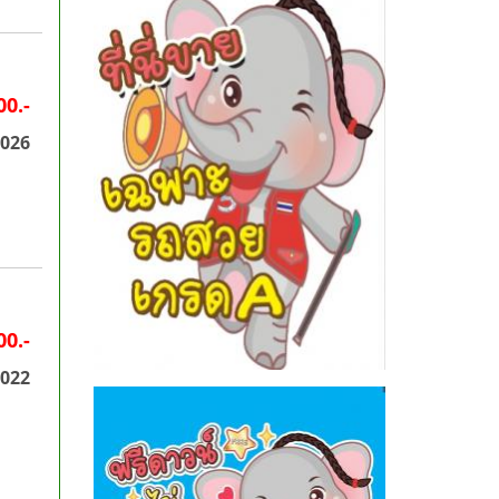
00.-
2026
00.-
2022