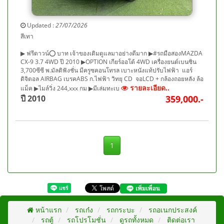
Updated :
27/07/2026
สีเทา
▶ ฟรีดาวน์⭕ บาท เจ้าของเดิมดูแลมาอย่างดีมาก ▶#รถมือสองMAZDA
CX-9 3.7 4WD ปี 2010 ▶OPTION เกียร์ออโต้ 4WD เครื่องยนต์เบนซิน
3,700ซีซี พ.มัลติฟังชั่น มีครูซคอนโทรล เบาะหนังแท้ปรับไฟฟ้า แอร์
ดิจิตอล AIRBAG เบรคABS ก.ไฟฟ้า วิทยุ CD จอLCD + กล้องถอยหลัง ล้อ
รายละเอียด..
แม็ค ▶ไมล์วิ่ง 244,xxx กม ▶มีเล่มทะเบ
ปี 2010
359,000.-
1
หน้าแรก
รถเก๋ง
รถกระบะ
รถอเนกประสงค์
รถตู้
รถโปรโมชั่น
ดูรถทั้งหมด
ติดต่อเรา