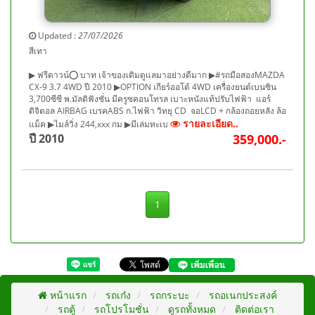
Updated :
27/07/2026
สีเทา
▶ ฟรีดาวน์⭕ บาท เจ้าของเดิมดูแลมาอย่างดีมาก ▶#รถมือสองMAZDA
CX-9 3.7 4WD ปี 2010 ▶OPTION เกียร์ออโต้ 4WD เครื่องยนต์เบนซิน
3,700ซีซี พ.มัลติฟังชั่น มีครูซคอนโทรล เบาะหนังแท้ปรับไฟฟ้า แอร์
ดิจิตอล AIRBAG เบรคABS ก.ไฟฟ้า วิทยุ CD จอLCD + กล้องถอยหลัง ล้อ
รายละเอียด..
แม็ค ▶ไมล์วิ่ง 244,xxx กม ▶มีเล่มทะเบ
ปี 2010
359,000.-
1
หน้าแรก
รถเก๋ง
รถกระบะ
รถอเนกประสงค์
รถตู้
รถโปรโมชั่น
ดูรถทั้งหมด
ติดต่อเรา