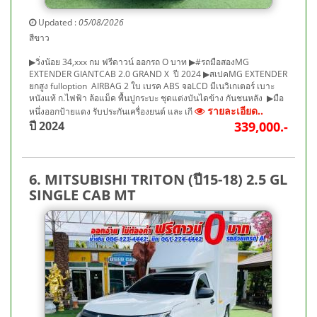
Updated :
05/08/2026
สีขาว
▶วิ่งน้อย 34,xxx กม ฟรีดาวน์ ออกรถ O บาท ▶#รถมือสองMG
EXTENDER GIANTCAB 2.0 GRAND X ปี 2024 ▶สเปคMG EXTENDER
ยกสูง fulloption AIRBAG 2 ใบ เบรค ABS จอLCD มีเนวิเกเตอร์ เบาะ
หนังแท้ ก.ไฟฟ้า ล้อแม็ค พื้นปูกระบะ ชุดแต่งบันไดข้าง กันชนหลัง ▶มือ
รายละเอียด..
หนึ่งออกป้ายแดง รับประกันเครื่องยนต์ และ เกี
ปี 2024
339,000.-
6. MITSUBISHI TRITON (ปี15-18) 2.5 GL
SINGLE CAB MT