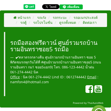
หน้าแรก
รถเก๋ง
รถกระบะ
รถอเนกประสงค์
รถตู้
รถโปรโมชั่น
ดูรถทั้งหมด
ติดต่อเรา
รถมือสองฟรีดาวน์ ศูนย์รวมรถบ้าน
รามอินทราซอย5 รถมือ
✔️ตลาดรถกลางคืน ศูนย์รวมรถบ้านรามอินทรา ซอย 5
พิกัดชมรถทุกวันได้ที่ #ศูนย์รวมรถบ้านรามอินทราซอย5 (ถนน
รามอินทรา กม1 ซอย5แยก9) โทร. 086-123-4442 น้ำฝน
061-274-4442 นิค
Office
: นิค 061-274-4442 Lind ID : 0612744442
Email
:
namfon4@hotmail.com
Powered by
ThaiAutoWeb