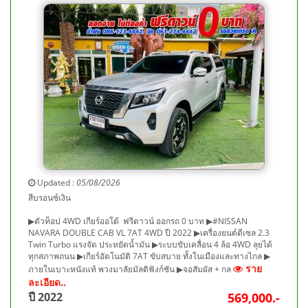
Updated :
05/08/2026
สีบรอนซ์เงิน
▶ตัวท็อป 4WD เกียร์ออโต้ ฟรีดาวน์ ออกรถ 0 บาท ▶#NISSAN
NAVARA DOUBLE CAB VL 7AT 4WD ปี 2022 ▶เครื่องยนต์ดีเซล 2.3
Twin Turbo แรงจัด ประหยัดน้ำมัน ▶ระบบขับเคลื่อน 4 ล้อ 4WD ลุยได้
ทุกสภาพถนน ▶เกียร์อัตโนมัติ 7AT ขับสบาย ทั้งในเมืองและทางไกล ▶
ราย
ภายในเบาะหนังแท้ พวงมาลัยมัลติฟังก์ชัน ▶จอสัมผัส + กล
ละเอียด..
ปี 2022
569,000.-