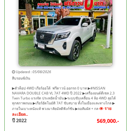
Updated :
05/08/2026
สีบรอนซ์เงิน
▶ตัวท็อป 4WD เกียร์ออโต้ ฟรีดาวน์ ออกรถ 0 บาท ▶#NISSAN
NAVARA DOUBLE CAB VL 7AT 4WD ปี 2022 ▶เครื่องยนต์ดีเซล 2.3
Twin Turbo แรงจัด ประหยัดน้ำมัน ▶ระบบขับเคลื่อน 4 ล้อ 4WD ลุยได้
ทุกสภาพถนน ▶เกียร์อัตโนมัติ 7AT ขับสบาย ทั้งในเมืองและทางไกล ▶
ราย
ภายในเบาะหนังแท้ พวงมาลัยมัลติฟังก์ชัน ▶จอสัมผัส + กล
ละเอียด..
ปี 2022
569,000.-