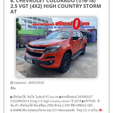
8. CHEVROLET COLORADO (ปี16-18)
2.5 VGT [4X2] HIGH COUNTRY STORM
AT
Updated :
28/05/2026
สีส้ม
▶เกียร์ออโต้ มั่นใจ ไมล์แท้ 97,xxx กม ▶#รถมือสองCHEVROLET
COLORADO 4 ประตู 2.5 High country strom ปี 2018 ▶OPTION สี
ส้ม-ดำ เกียร์ออโต้ ขับเคลื่อน 2WD ดีเซล 2,500 ซีซี AIRBAG ABS
พ.มัลติฟังชั่น ครูซคอนโทรล จอLCD+กล้องถอยหลัง วิทยุ CD ภายในเ