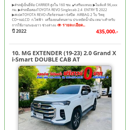
▶#รถตู้เย็นยี่ห้อ CARRIER สูงใน 160 ซม. ✔️เสริมแหนบ ▶ไมล์แท้ 96,xxx
กม. ▶#รถมือสองTOYOTA REVO Singlecab 2.4 ENTRY ปี 2022
▶สเปคTOYOTA REVO เกียร์ธรรมดา 6สปีด AIRBAG 2 ใบ วิทยุ
CD+จอLCD ก.ไฟฟ้า เครื่องยนต์ทนทาน ประหยัดน้ำมัน เหมาะสำหรับ
รายละเอียด..
การใช้งานระยะยาว ช่วงล่างแ
ปี 2022
435,000.-
10. MG EXTENDER (19-23) 2.0 Grand X
i-Smart DOUBLE CAB AT