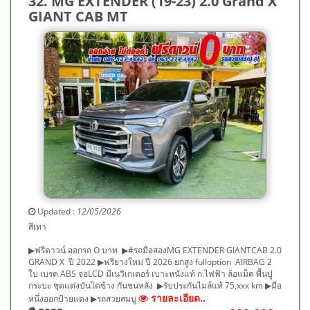
32. MG EXTENDER (19-23) 2.0 Grand X
GIANT CAB MT
Updated :
12/05/2026
สีเทา
▶ฟรีดาวน์ ออกรถ O บาท ▶#รถมือสองMG EXTENDER GIANTCAB 2.0
GRAND X ปี 2022 ▶ฟรียางใหม่ ปี 2026 ยกสูง fulloption AIRBAG 2
ใบ เบรค ABS จอLCD มีเนวิเกเตอร์ เบาะหนังแท้ ก.ไฟฟ้า ล้อแม็ค พื้นปู
กระบะ ชุดแต่งบันไดข้าง กันชนหลัง ▶รับประกันไมล์แท้ 75,xxx km ▶มือ
รายละเอียด..
หนึ่งออกป้ายแดง ▶รถสวยสมบู