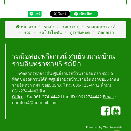
หน้าแรก
รถเก๋ง
รถกระบะ
รถอเนกประสงค์
รถตู้
รถโปรโมชั่น
ดูรถทั้งหมด
ติดต่อเรา
รถมือสองฟรีดาวน์ ศูนย์รวมรถบ้าน
รามอินทราซอย5 รถมือ
✔️ตลาดรถกลางคืน ศูนย์รวมรถบ้านรามอินทรา ซอย 5
พิกัดชมรถทุกวันได้ที่ #ศูนย์รวมรถบ้านรามอินทราซอย5 (ถนน
รามอินทรา กม1 ซอย5แยก9) โทร. 086-123-4442 น้ำฝน
061-274-4442 นิค
Office
: นิค 061-274-4442 Lind ID : 0612744442
Email
:
namfon4@hotmail.com
Powered by
ThaiAutoWeb