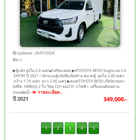
Updated :
26/07/2026
สีขาว
▶ตู้แห้ง สูงใน 2.0 เมตร✔️เสริมแหนบ ▶#TOYOTA REVO Singlecab 2.4
ENTRY ปี 2021 ✅#กระบะตู้แห้งทึบเปิดท้าย ขนาดตู้ -สูงใน 2.00 เมตร
-กว้าง 1.70 เมตร -ยาว 2.40 เมตร ▶สเปคTOYOTA REVO เกียร์ธรรมดา
6สปีด AIRBAG 2 ใบ วิทยุ CD+จอLCD ก.ไฟฟ้า เครื่องยนต์ทนทาน
รายละเอียด..
ประหยัดน้ำ
ปี 2021
349,000.-
1
2
3
4
5