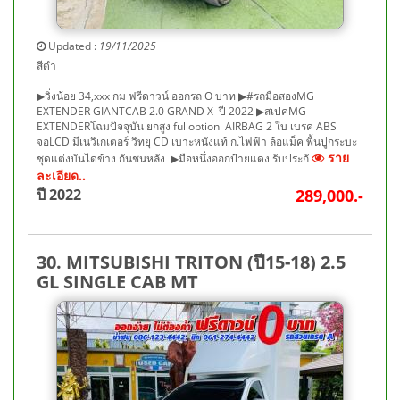
Updated :
19/11/2025
สีดำ
▶วิ่งน้อย 34,xxx กม ฟรีดาวน์ ออกรถ O บาท ▶#รถมือสองMG
EXTENDER GIANTCAB 2.0 GRAND X ปี 2022 ▶สเปคMG
EXTENDERโฉมปัจจุบัน ยกสูง fulloption AIRBAG 2 ใบ เบรค ABS
จอLCD มีเนวิเกเตอร์ วิทยุ CD เบาะหนังแท้ ก.ไฟฟ้า ล้อแม็ค พื้นปูกระบะ
ราย
ชุดแต่งบันไดข้าง กันชนหลัง ▶มือหนึ่งออกป้ายแดง รับประกั
ละเอียด..
ปี 2022
289,000.-
30. MITSUBISHI TRITON (ปี15-18) 2.5
GL SINGLE CAB MT