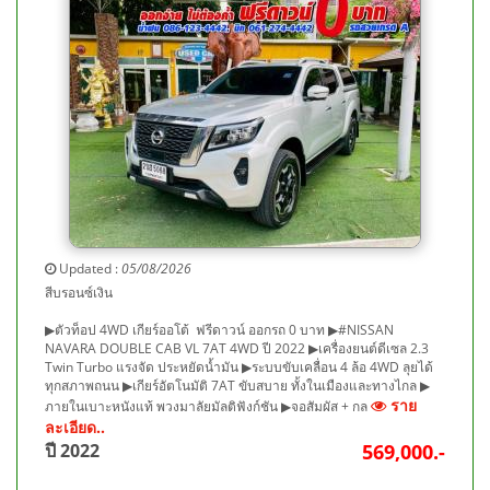
Updated :
05/08/2026
สีบรอนซ์เงิน
▶ตัวท็อป 4WD เกียร์ออโต้ ฟรีดาวน์ ออกรถ 0 บาท ▶#NISSAN
NAVARA DOUBLE CAB VL 7AT 4WD ปี 2022 ▶เครื่องยนต์ดีเซล 2.3
Twin Turbo แรงจัด ประหยัดน้ำมัน ▶ระบบขับเคลื่อน 4 ล้อ 4WD ลุยได้
ทุกสภาพถนน ▶เกียร์อัตโนมัติ 7AT ขับสบาย ทั้งในเมืองและทางไกล ▶
ราย
ภายในเบาะหนังแท้ พวงมาลัยมัลติฟังก์ชัน ▶จอสัมผัส + กล
ละเอียด..
ปี 2022
569,000.-