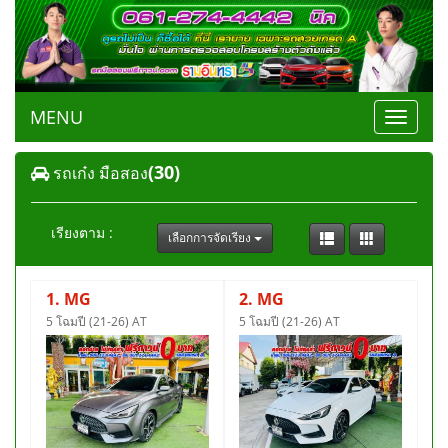
MENU
Toggle
navigat
(30)
รถเก๋ง มือสอง
เรียงตาม :
เลือกการจัดเรียง
1. MG
2. MG
5 โฉมปี (21-26) AT
5 โฉมปี (21-26) AT