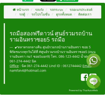
หน้าแรก
รถเก๋ง
รถกระบะ
รถอเนกประสงค์
รถตู้
รถโปรโมชั่น
ดูรถทั้งหมด
ติดต่อเรา
รถมือสองฟรีดาวน์ ศูนย์รวมรถบ้าน
รามอินทราซอย5 รถมือ
✔️ตลาดรถกลางคืน ศูนย์รวมรถบ้านรามอินทรา ซอย 5
พิกัดชมรถทุกวันได้ที่ #ศูนย์รวมรถบ้านรามอินทราซอย5 (ถนน
รามอินทรา กม1 ซอย5แยก9) โทร. 086-123-4442 น้ำฝน
061-274-4442 นิค
Office
: นิค 061-274-4442 Lind ID : 0612744442
Email
:
namfon4@hotmail.com
Powered by
ThaiAutoWeb